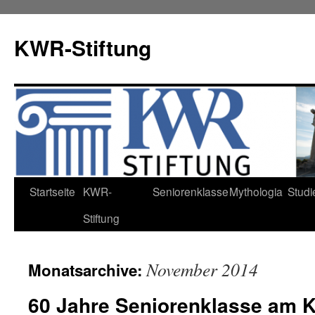
KWR-Stiftung
Zum
Startseite
KWR-
Seniorenklasse
Mythologia
Studi
Inhalt
Stiftung
springen
November 2014
Monatsarchive:
60 Jahre Seniorenklasse am