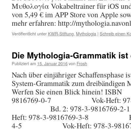
Μυθολογία Vokabeltrainer für iOS und
von 5,49 € im APP Store von Apple sow
mehr erfahren: http://mythologia.navo
Veröffentlicht unter
KWR-Stiftung
,
Mythologia
|
Schreib einen 
Die Mythologia-Grammatik ist 
Publiziert am
15. Januar 2016
von
Frosh
Nach über einjähriger Schaffensphase ist
System-Grammatik zum dreibändigen M
Werfen Sie einen Blick hinein! ISBN 
9816769-0-7 Vok-Heft: 978-3
Bd. 2: 978-3-981676
Heft: 978-3-9816769-3-8 Bd. 
4-5 Vok-Heft: 978-3-