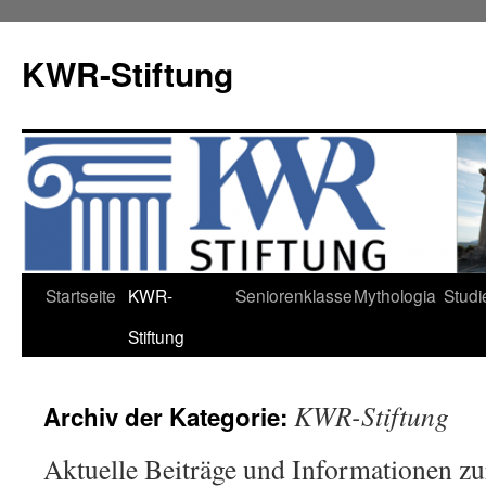
KWR-Stiftung
Zum
Startseite
KWR-
Seniorenklasse
Mythologia
Studi
Inhalt
Stiftung
springen
KWR-Stiftung
Archiv der Kategorie:
Aktuelle Beiträge und Informationen z