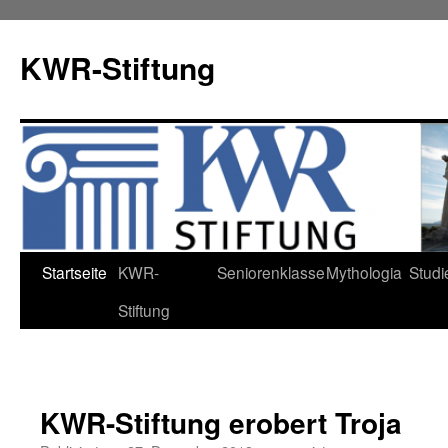
KWR-Stiftung
Zum
Startseite
KWR-
Seniorenklasse
Mythologia
Studi
Inhalt
Stiftung
springen
KWR-Stiftung erobert Troja