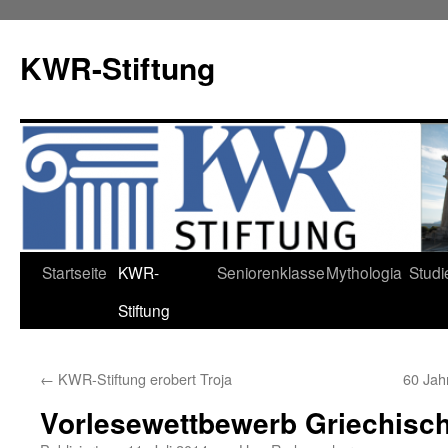
KWR-Stiftung
Zum
Startseite
KWR-
Seniorenklasse
Mythologia
Studi
Inhalt
Stiftung
springen
←
KWR-Stiftung erobert Troja
60 Ja
Vorlesewettbewerb Griechisc