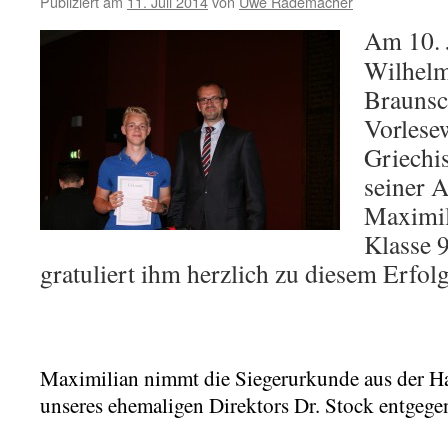
Publiziert am
11. Juli 2014
von
Uwe Rademacher
Am 10. 
Wilhel
Braunsc
Vorlese
Griechis
seiner A
Maximili
Klasse 
gratuliert ihm herzlich zu diesem Erfolg
Maximilian nimmt die Siegerurkunde aus der H
unseres ehemaligen Direktors Dr. Stock entgege